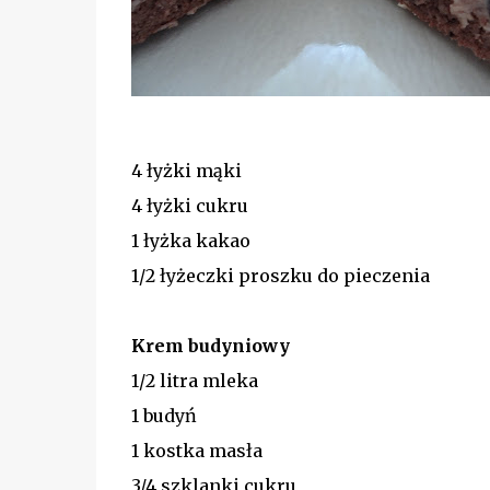
4 łyżki mąki
4 łyżki cukru
1 łyżka kakao
1/2 łyżeczki proszku do pieczenia
Krem budyniowy
1/2 litra mleka
1 budyń
1 kostka masła
3/4 szklanki cukru