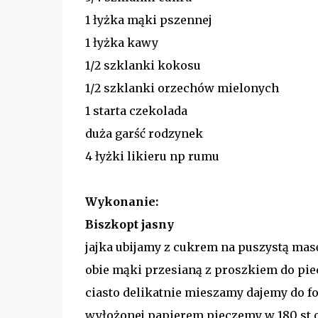
1 łyżka mąki pszennej
1 łyżka kawy
1/2 szklanki kokosu
1/2 szklanki orzechów mielonych
1 starta czekolada
duża garść rodzynek
4 łyżki likieru np rumu
Wykonanie:
Biszkopt jasny
jajka ubijamy z cukrem na puszystą ma
obie mąki przesianą z proszkiem do pie
ciasto delikatnie mieszamy dajemy do fo
wyłożonej papierem pieczemy w 180 st 