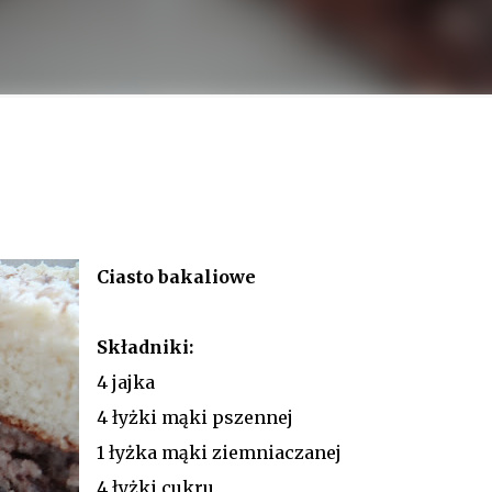
 więcej
Ciasto bakaliowe
Składniki:
4 jajka
4 łyżki mąki pszennej
1 łyżka mąki ziemniaczanej
4 łyżki cukru