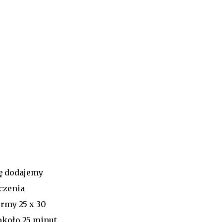
sę dodajemy
czenia
rmy 25 x 30
około 25 minut