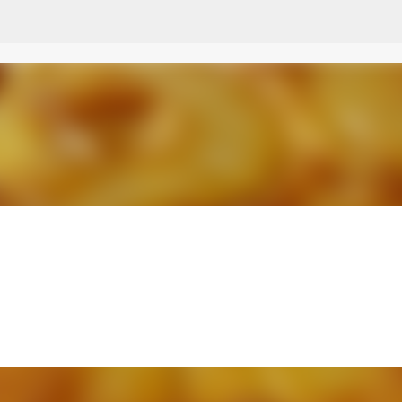
Przejdź do głównej zawartości