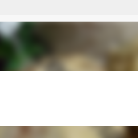
Przejdź do głównej zawartości