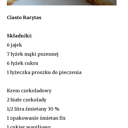
Ciasto Rarytas
Składniki:
6 jajek
7 łyżek mąki pszennej
6 łyżek cukru
1 łyżeczka proszku do pieczenia
Krem czekoladowy
2 białe czekolady
1/2 litra śmietany 30 %
1 opakowanie śmietan fix
1 cukier waniliowy