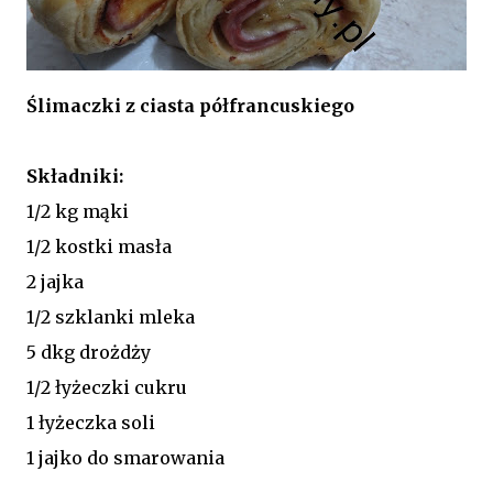
Ślimaczki z ciasta półfrancuskiego
Składniki:
1/2 kg mąki
1/2 kostki masła
2 jajka
1/2 szklanki mleka
5 dkg drożdży
1/2 łyżeczki cukru
1 łyżeczka soli
1 jajko do smarowania