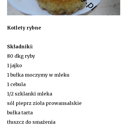
Kotlety rybne
Składniki:
80 dkg ryby
1 jajko
1 bułka moczymy w mleku
1 cebula
1/2 szklanki mleka
sól pieprz zioła prowansalskie
bułka tarta
tłuszcz do smażenia