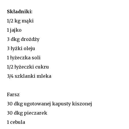
Składniki:
1/2 kg mąki
1 jajko
3 dkg drożdży
3 łyżki oleju
1 łyżeczka soli
1/2 łyżeczki cukru
3/4 szklanki mleka
Farsz
30 dkg ugotowanej kapusty kiszonej
30 dkg pieczarek
1 cebula