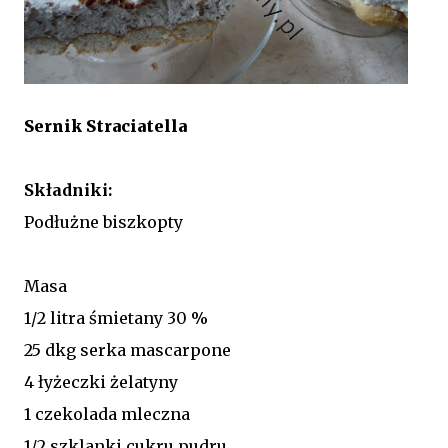
Sernik Straciatella
Skł
adniki:
Podłużne biszkopty
Masa
1/2 litra śmietany 30 %
25 dkg serka mascarpone
4 łyżeczki żelatyny
1 czekolada mleczna
1/2 szklanki cukru pudru