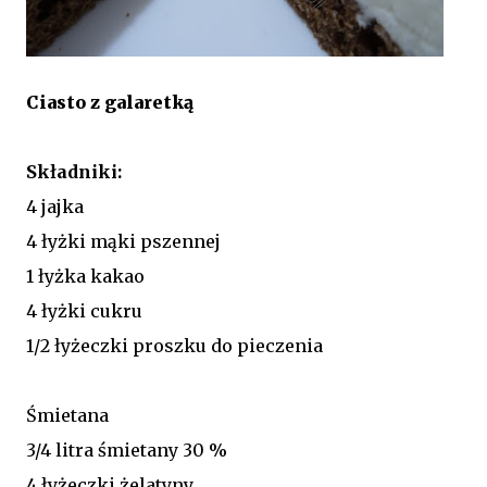
Ciasto z galaretką
Składniki:
4 jajka
4 łyżki mąki pszennej
1 łyżka kakao
4 łyżki cukru
1/2 łyżeczki proszku do pieczenia
Śmietana
3/4 litra śmietany 30 %
4 łyżeczki żelatyny