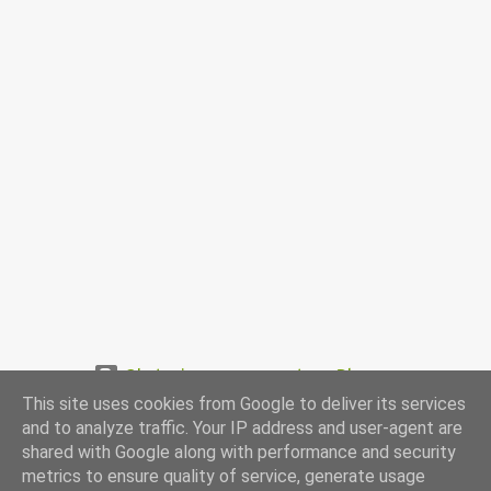
Obsługiwane przez usługę Blogger
This site uses cookies from Google to deliver its services
www.przepismamy.pl
and to analyze traffic. Your IP address and user-agent are
shared with Google along with performance and security
metrics to ensure quality of service, generate usage