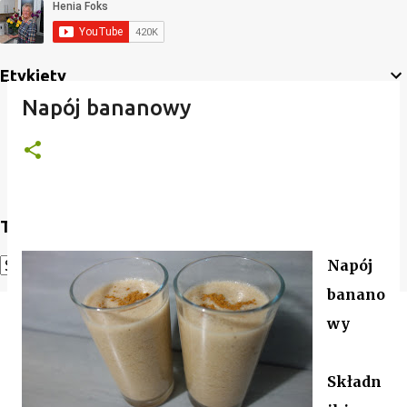
Etykiety
Napój bananowy
Translate
Napój
Powered by
Translate
banano
wy
Składn