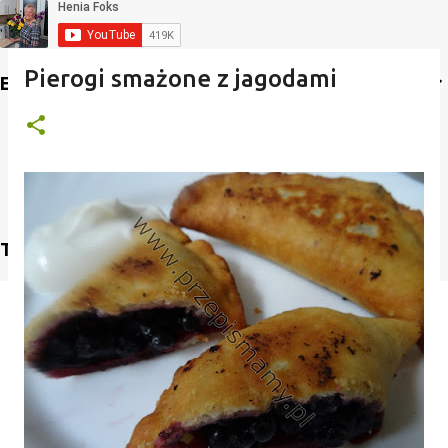
Pierogi smażone z jagodami
Etykiety
Translate