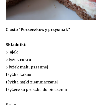
Ciasto "Porzeczkowy przysmak"
Składniki:
5 jajek
5 łyżek cukru
5 łyżek mąki pszennej
1 łyżka kakao
1 łyżka mąki ziemniaczanej
1 łyżeczka proszku do pieczenia
Krem