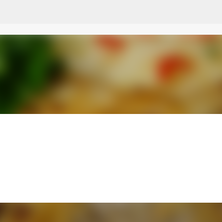
Przejdź do głównej zawartości