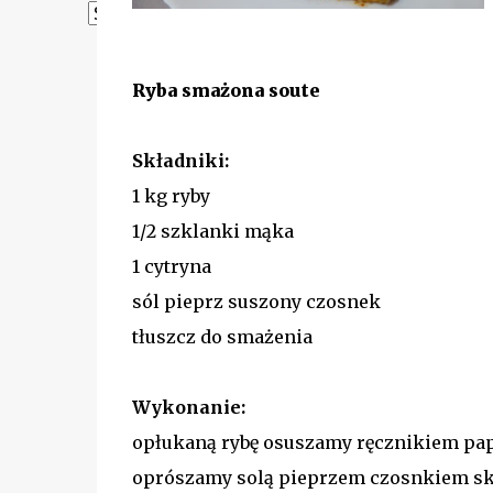
Powered by
Translate
Ryba smażona soute
Składniki:
1 kg ryby
1/2 szklanki mąka
1 cytryna
sól pieprz suszony czosnek
tłuszcz do smażenia
Wykonanie:
opłukaną rybę osuszamy ręcznikiem p
oprószamy solą pieprzem czosnkiem sk