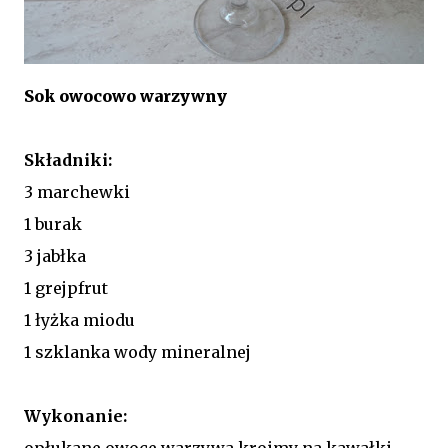
Sok owocowo warzywny
Składniki:
3 marchewki
1 burak
3 jabłka
1 grejpfrut
1 łyżka miodu
1 szklanka wody mineralnej
Wykonanie:
opłukane owoce warzywa kroimy na kawałki