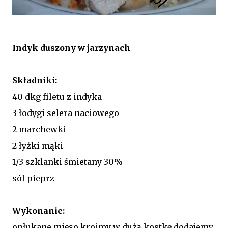
Indyk duszony w jarzynach
Składniki:
40 dkg filetu z indyka
3 łodygi selera naciowego
2 marchewki
2 łyżki mąki
1/3 szklanki śmietany 30%
sól pieprz
Wykonanie:
opłukane mięso kroimy w dużą kostkę dodajemy