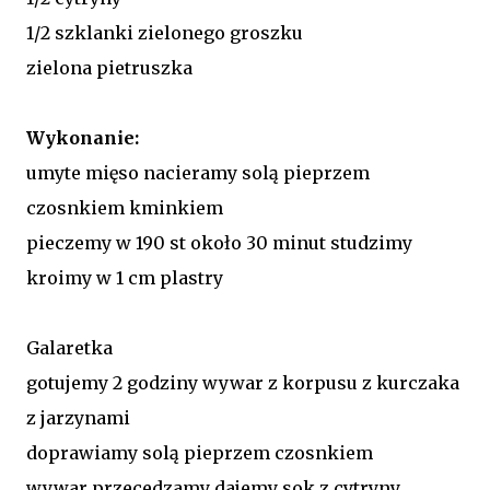
1/2 szklanki zielonego groszku
zielona pietruszka
Wykonanie:
umyte mięso nacieramy solą pieprzem
czosnkiem kminkiem
pieczemy w 190 st około 30 minut studzimy
kroimy w 1 cm plastry
Galaretka
gotujemy 2 godziny wywar z korpusu z kurczaka
z jarzynami
doprawiamy solą pieprzem czosnkiem
wywar przecedzamy dajemy sok z cytryny