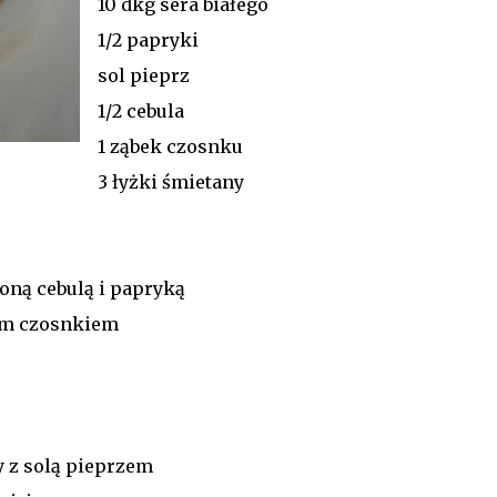
10 dkg sera białego
1/2 papryki
sol pieprz
1/2 cebula
1 ząbek czosnku
3 łyżki śmietany
oną cebulą i papryką
ym czosnkiem
 z solą pieprzem