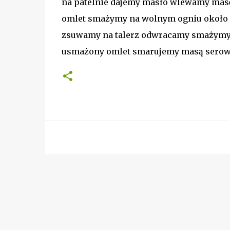
na patelnie dajemy masło wlewamy masę
omlet smażymy na wolnym ogniu około 
zsuwamy na talerz odwracamy smażymy 
usmażony omlet smarujemy masą serow