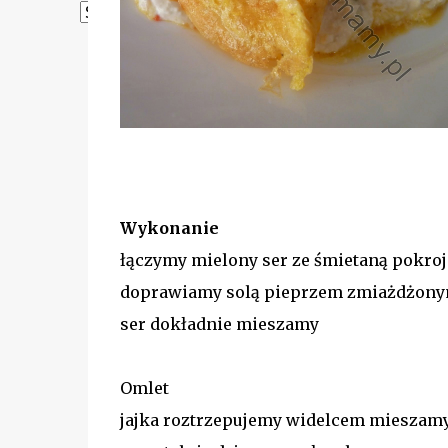
Powered by
Translate
Wykonanie
łączymy mielony ser ze śmietaną pokroj
doprawiamy solą pieprzem zmiażdżon
ser dokładnie mieszamy
Omlet
jajka roztrzepujemy widelcem mieszamy