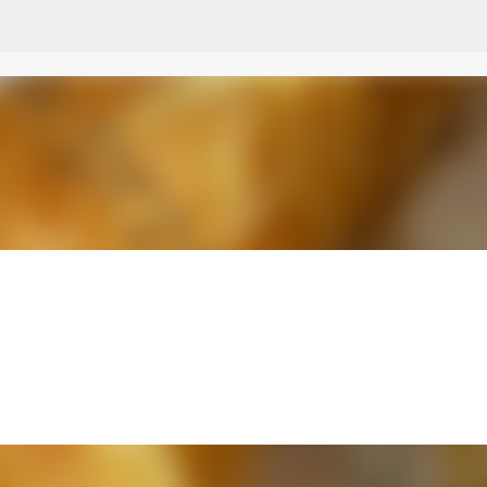
Przejdź do głównej zawartości