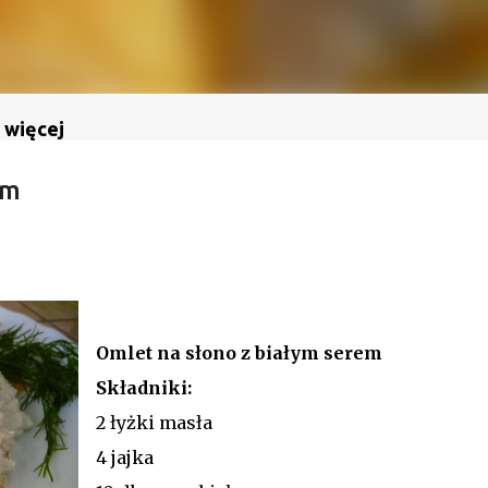
 więcej
em
Omlet na słono z białym serem
Składniki:
2 łyżki masła
4 jajka