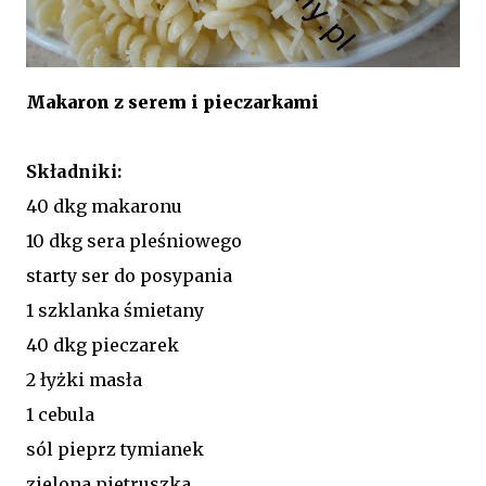
Makaron z serem i pieczarkami
Składniki:
40 dkg makaronu
10 dkg sera pleśniowego
starty ser do posypania
1 szklanka śmietany
40 dkg pieczarek
2 łyżki masła
1 cebula
sól pieprz tymianek
zielona pietruszka