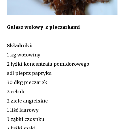
Gulasz wołowy z pieczarkami
Składniki:
1 kg wołowiny
2 łyżki koncentratu pomidorowego
sól pieprz papryka
30 dkg pieczarek
2 cebule
2 ziele angielskie
1 liść laurowy
3 ząbki czosnku
2 łyżki mąki