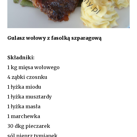
Gulasz wołowy z fasolką szparagową
Składniki:
1 kg mięsa wołowego
4 ząbki czosnku
1 łyżka miodu
1 łyżka musztardy
1 łyżka masła
1 marchewka
30 dkg pieczarek
sól pieprz tymianek