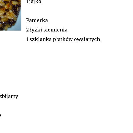
1 jajko
Panierka
2 łyżki siemienia
1 szklanka płatków owsianych
zbijamy
e