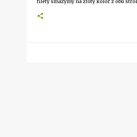
filety smażymy na złoty kolor z obu stro