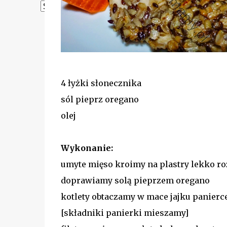
Powered by
Translate
4 łyżki słonecznika
sól pieprz oregano
olej
Wykonanie:
umyte mięso kroimy na plastry lekko ro
doprawiamy solą pieprzem oregano
kotlety obtaczamy w mace jajku panierc
[składniki panierki mieszamy]