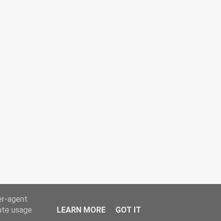
er-agent
rate usage
LEARN MORE
GOT IT