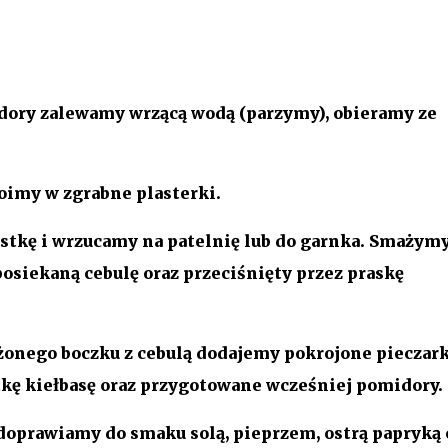
ory zalewamy wrzącą wodą (parzymy), obieramy ze
oimy w zgrabne plasterki.
tkę i wrzucamy na patelnię lub do garnka. Smażymy,
posiekaną cebulę oraz przeciśnięty przez praskę
nego boczku z cebulą dodajemy pokrojone pieczark
tkę kiełbasę oraz przygotowane wcześniej pomidory.
doprawiamy do smaku solą, pieprzem, ostrą papryką 