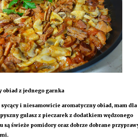
ty obiad z jednego garnka
, sycący i niesamowicie aromatyczny obiad, mam dla
a pyszny
gulasz z pieczarek
z dodatkiem wędzonego
ku są świeże pomidory oraz dobrze dobrane przyprawy
ami.