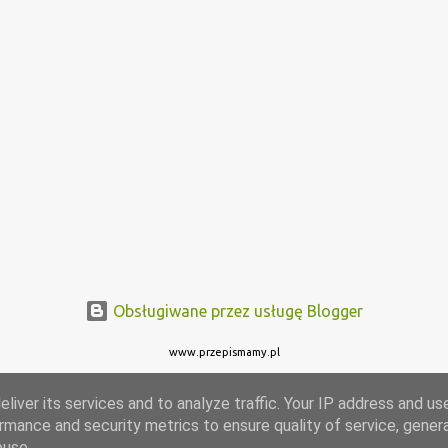
Obsługiwane przez usługę Blogger
www.przepismamy.pl
liver its services and to analyze traffic. Your IP address and us
rmance and security metrics to ensure quality of service, gene
buse.