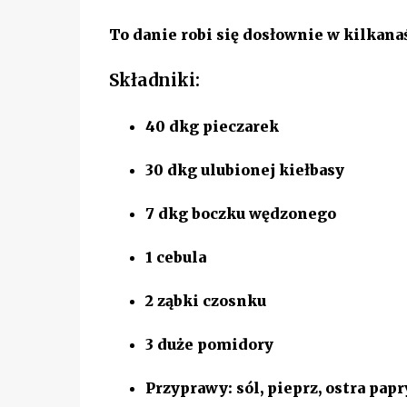
To danie robi się dosłownie w kilkanaśc
Składniki:
40 dkg
pieczarek
30 dkg
ulubionej kiełbasy
7 dkg
boczku wędzonego
1 cebula
2 ząbki
czosnku
3 duże
pomidory
Przyprawy:
sól, pieprz, ostra papr