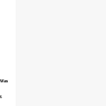
 Was
,