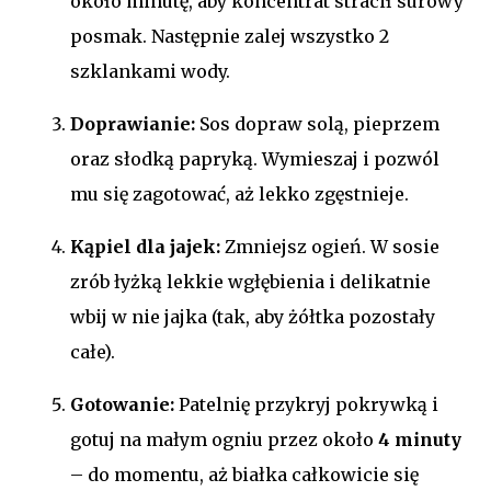
około minutę, aby koncentrat stracił surowy
posmak. Następnie zalej wszystko 2
szklankami wody.
Doprawianie:
Sos dopraw solą, pieprzem
oraz słodką papryką. Wymieszaj i pozwól
mu się zagotować, aż lekko zgęstnieje.
Kąpiel dla jajek:
Zmniejsz ogień. W sosie
zrób łyżką lekkie wgłębienia i delikatnie
wbij w nie jajka (tak, aby żółtka pozostały
całe).
Gotowanie:
Patelnię przykryj pokrywką i
gotuj na małym ogniu przez około
4 minuty
– do momentu, aż białka całkowicie się