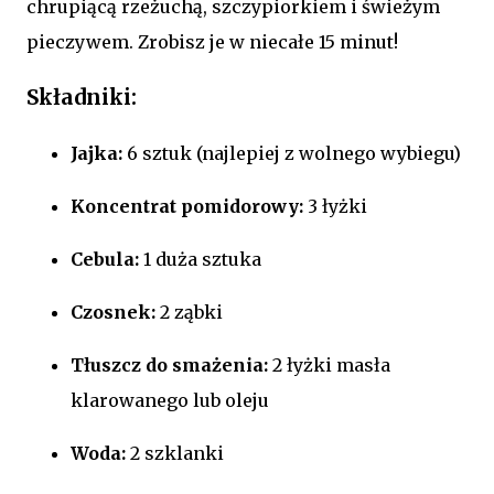
chrupiącą rzeżuchą, szczypiorkiem i świeżym
pieczywem. Zrobisz je w niecałe 15 minut!
Składniki:
Jajka:
6 sztuk (najlepiej z wolnego wybiegu)
Koncentrat pomidorowy:
3 łyżki
Cebula:
1 duża sztuka
Czosnek:
2 ząbki
Tłuszcz do smażenia:
2 łyżki masła
klarowanego lub oleju
Woda:
2 szklanki