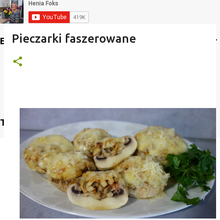
Pieczarki faszerowane
Etykiety
Translate