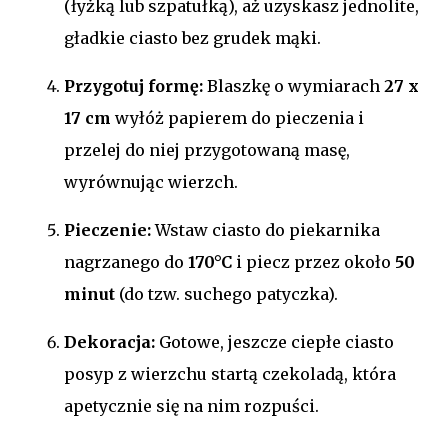
(łyżką lub szpatułką), aż uzyskasz jednolite,
gładkie ciasto bez grudek mąki.
Przygotuj formę:
Blaszkę o wymiarach
27 x
17 cm
wyłóż papierem do pieczenia i
przelej do niej przygotowaną masę,
wyrównując wierzch.
Pieczenie:
Wstaw ciasto do piekarnika
nagrzanego do
170°C
i piecz przez około
50
minut
(do tzw. suchego patyczka).
Dekoracja:
Gotowe, jeszcze ciepłe ciasto
posyp z wierzchu startą czekoladą, która
apetycznie się na nim rozpuści.