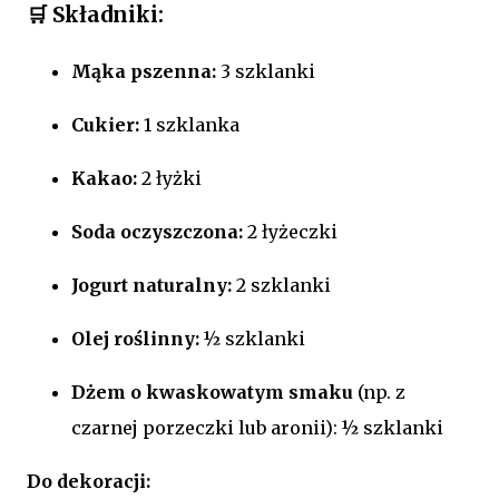
🛒 Składniki:
Mąka pszenna:
3 szklanki
Cukier:
1 szklanka
Kakao:
2 łyżki
Soda oczyszczona:
2 łyżeczki
Jogurt naturalny:
2 szklanki
Olej roślinny:
½ szklanki
Dżem o kwaskowatym smaku
(np. z
czarnej porzeczki lub aronii): ½ szklanki
Do dekoracji: