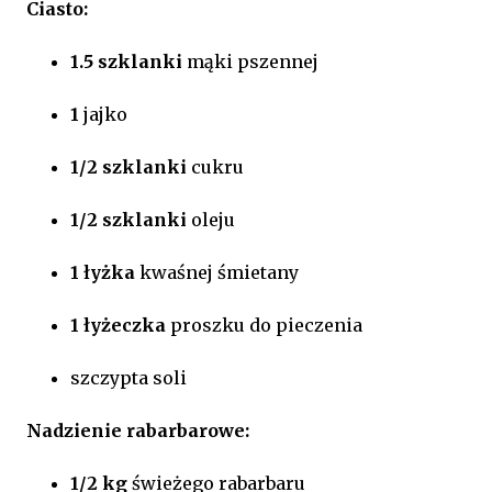
Ciasto:
1.5 szklanki
mąki pszennej
1
jajko
1/2 szklanki
cukru
1/2 szklanki
oleju
1 łyżka
kwaśnej śmietany
1 łyżeczka
proszku do pieczenia
szczypta soli
Nadzienie rabarbarowe:
1/2 kg
świeżego rabarbaru