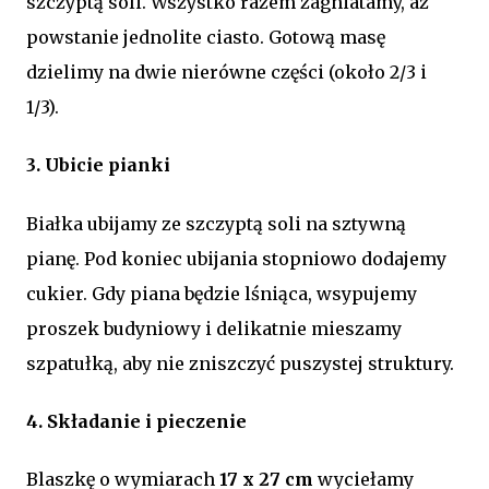
szczyptą soli. Wszystko razem zagniatamy, aż
powstanie jednolite ciasto. Gotową masę
dzielimy na dwie nierówne części (około 2/3 i
1/3).
3. Ubicie pianki
Białka ubijamy ze szczyptą soli na sztywną
pianę. Pod koniec ubijania stopniowo dodajemy
cukier. Gdy piana będzie lśniąca, wsypujemy
proszek budyniowy i delikatnie mieszamy
szpatułką, aby nie zniszczyć puszystej struktury.
4. Składanie i pieczenie
Blaszkę o wymiarach
17 x 27 cm
wyciełamy