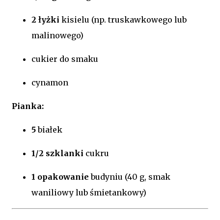
2 łyżki
kisielu (np. truskawkowego lub
malinowego)
cukier do smaku
cynamon
Pianka:
5
białek
1/2 szklanki
cukru
1 opakowanie
budyniu (40 g, smak
waniliowy lub śmietankowy)