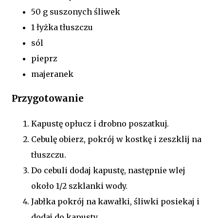
50 g suszonych śliwek
1 łyżka tłuszczu
sól
pieprz
majeranek
Przygotowanie
Kapustę opłucz i drobno poszatkuj.
Cebulę obierz, pokrój w kostkę i zeszklij na
tłuszczu.
Do cebuli dodaj kapustę, następnie wlej
około 1/2 szklanki wody.
Jabłka pokrój na kawałki, śliwki posiekaj i
dodaj do kapusty.