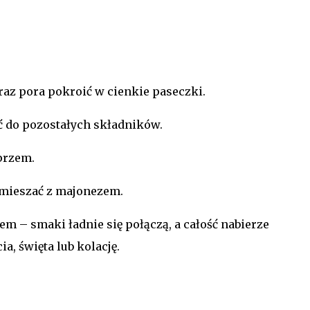
oraz pora pokroić w cienkie paseczki.
ć do pozostałych składników.
przem.
ymieszać z majonezem.
em – smaki ładnie się połączą, a całość nabierze
a, święta lub kolację.