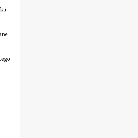
zku
ane
łtego