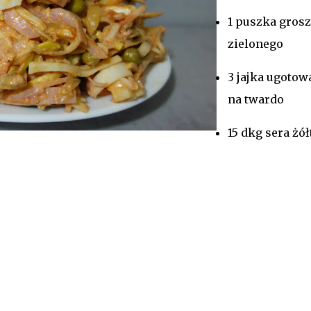
1 puszka gros
zielonego
3 jajka ugotow
na twardo
15 dkg sera żó