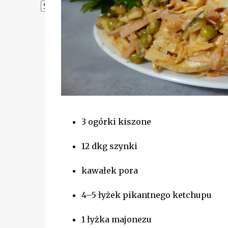
Powered by
Translate
3 ogórki kiszone
12 dkg szynki
kawałek pora
4–5 łyżek pikantnego ketchupu
1 łyżka majonezu