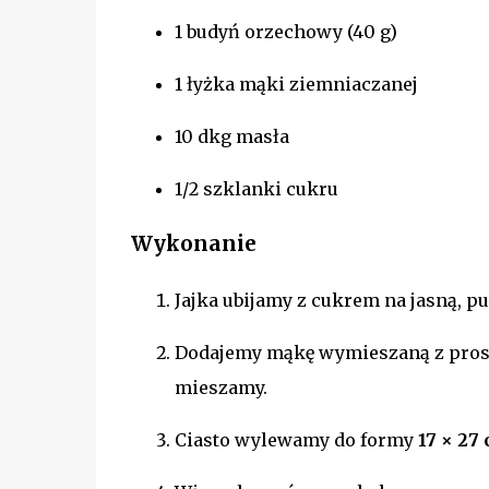
1 budyń orzechowy (40 g)
1 łyżka mąki ziemniaczanej
10 dkg masła
1/2 szklanki cukru
Wykonanie
Jajka ubijamy z cukrem na jasną, p
Dodajemy mąkę wymieszaną z proszk
mieszamy.
Ciasto wylewamy do formy
17 × 27