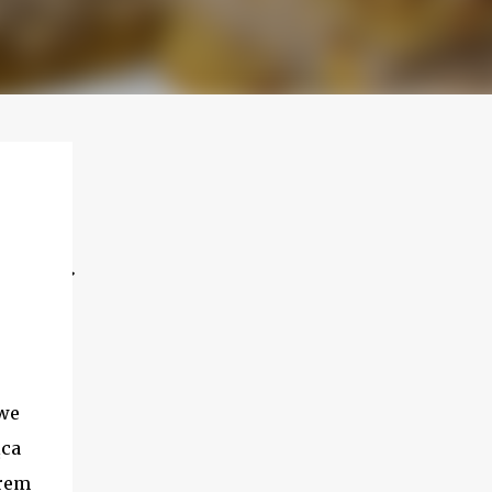
we
ąca
krem