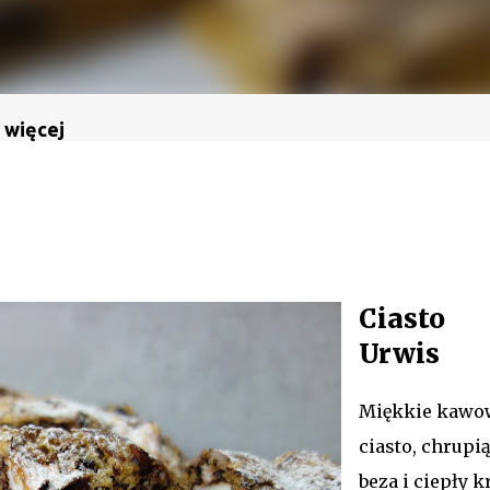
 więcej
Ciasto
Urwis
Miękkie kawo
ciasto, chrupi
beza i ciepły 