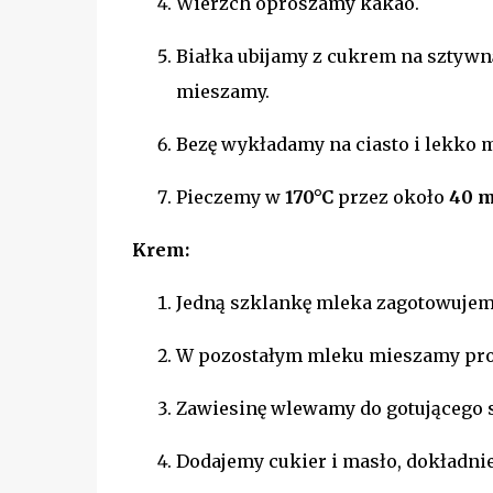
Wierzch oprószamy kakao.
Białka ubijamy z cukrem na sztywn
mieszamy.
Bezę wykładamy na ciasto i lekko 
Pieczemy w
170°C
przez około
40 m
Krem:
Jedną szklankę mleka zagotowujem
W pozostałym mleku mieszamy pro
Zawiesinę wlewamy do gotującego s
Dodajemy cukier i masło, dokładni