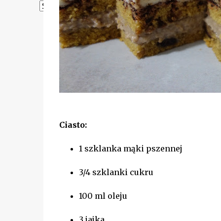
Powered by
Translate
Ciasto:
1 szklanka mąki pszennej
3/4 szklanki cukru
100 ml oleju
3 jajka