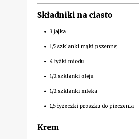
Składniki na ciasto
3 jajka
1,5 szklanki mąki pszennej
4 łyżki miodu
1/2 szklanki oleju
1/2 szklanki mleka
1,5 łyżeczki proszku do pieczenia
Krem