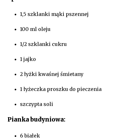
1,5 szklanki mąki pszennej
100 ml oleju
1/2 szklanki cukru
1 jajko
2 łyżki kwaśnej śmietany
1 łyżeczka proszku do pieczenia
szczypta soli
Pianka budyniowa:
6 białek