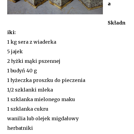
a
Składn
iki:
1 kg sera z wiaderka
5 jajek
2 łyżki mąki pszennej
1 budyń 40 g
1 łyżeczka proszku do pieczenia
1/2 szklanki mleka
1 szklanka mielonego maku
1 szklanka cukru
wanilia lub olejek migdałowy
herbatniki