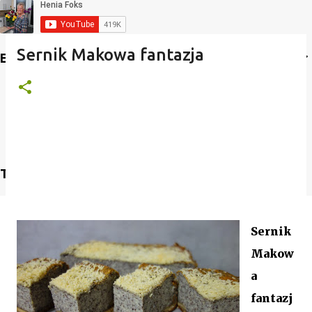
Sernik Makowa fantazja
Etykiety
Translate
Sernik
Makow
a
fantazj