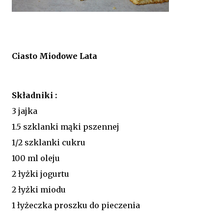
Ciasto Miodowe Lata
Składniki :
3 jajka
1.5 szklanki mąki pszennej
1/2 szklanki cukru
100 ml oleju
2 łyżki jogurtu
2 łyżki miodu
1 łyżeczka proszku do pieczenia