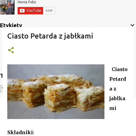
Etykiety
Ciasto Petarda z jabłkami
Ciasto
Translate
Petard
a z
Powered by
Translate
jabłka
mi
Składniki: