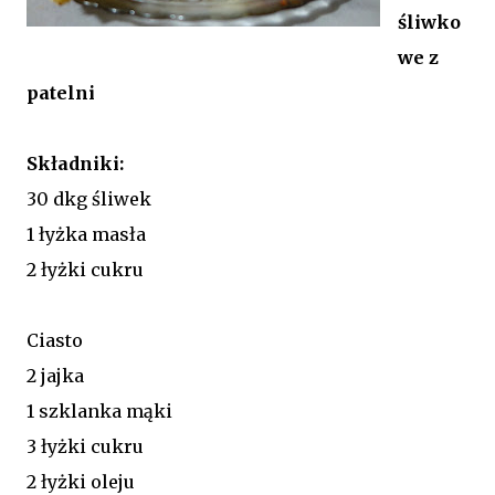
śliwko
we z
patelni
Składniki:
30 dkg śliwek
1 łyżka masła
2 łyżki cukru
Ciasto
2 jajka
1 szklanka mąki
3 łyżki cukru
2 łyżki oleju