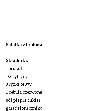
Sałatka z brokuła
Składniki:
1 brokuł
1/2 cytryny
3 łyżki oliwy
1 cebula czerwona
sól pieprz cukier
garść słonecznika