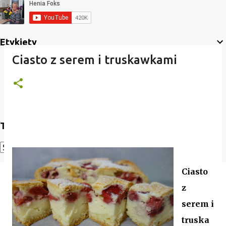
Etykiety
Ciasto z serem i truskawkami
Translate
Powered by
Translate
Ciasto
z
serem i
truska