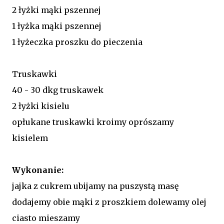
2 łyżki mąki pszennej
1 łyżka mąki pszennej
1 łyżeczka proszku do pieczenia
Truskawki
40 - 30 dkg truskawek
2 łyżki kisielu
opłukane truskawki kroimy oprószamy
kisielem
Wykonanie:
jajka z cukrem ubijamy na puszystą masę
dodajemy obie mąki z proszkiem dolewamy olej
ciasto mieszamy