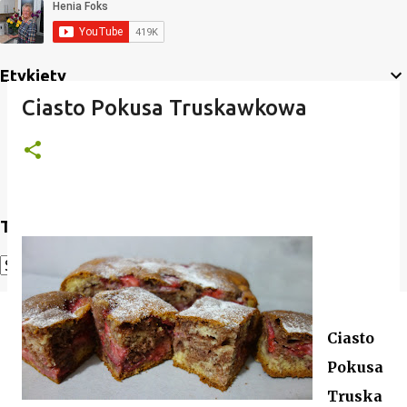
Etykiety
Ciasto Pokusa Truskawkowa
Translate
Powered by
Translate
Ciasto
Pokusa
Truska