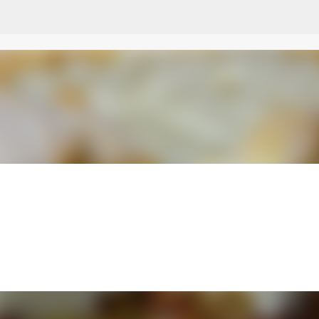
Przejdź do głównej zawartości