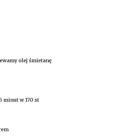
lewamy olej śmietanę
5 minut w 170 st
drem