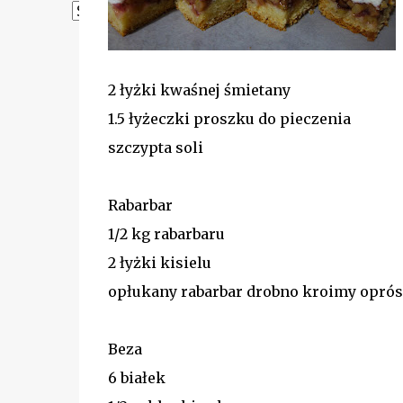
Powered by
Translate
2 łyżki kwaśnej śmietany
1.5 łyżeczki proszku do pieczenia
szczypta soli
Rabarbar
1/2 kg rabarbaru
2 łyżki kisielu
opłukany rabarbar drobno kroimy opró
Beza
6 białek