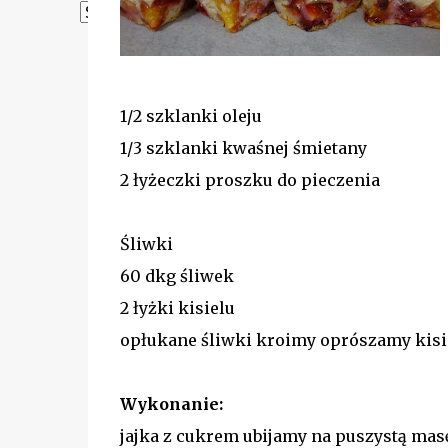
Powered by
Translate
1/2 szklanki oleju
1/3 szklanki kwaśnej śmietany
2 łyżeczki proszku do pieczenia
Śliwki
60 dkg śliwek
2 łyżki kisielu
opłukane śliwki kroimy oprószamy kis
Wykonanie:
jajka z cukrem ubijamy na puszystą mas