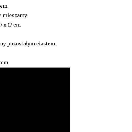
kiem
ie mieszamy
7 x 17 cm
amy pozostałym ciastem
drem