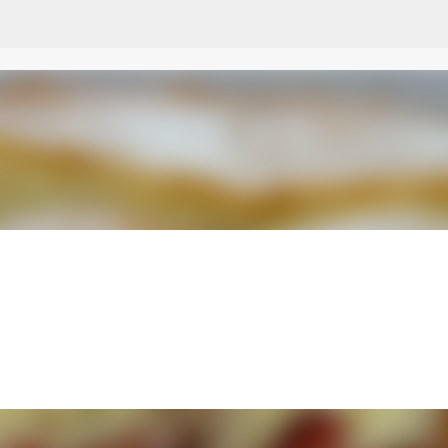
Przejdź do głównej zawartości