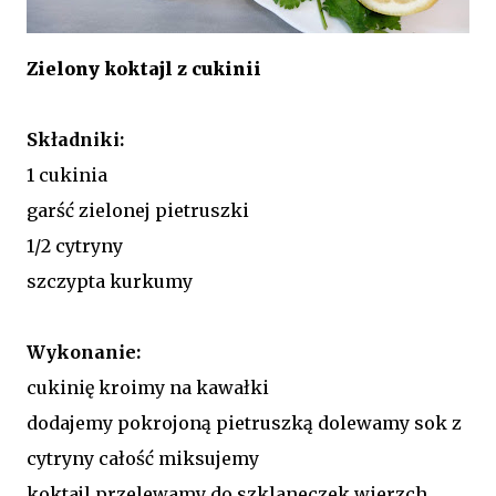
Zielony koktajl z cukinii
Składniki:
1 cukinia
garść zielonej pietruszki
1/2 cytryny
szczypta kurkumy
Wykonanie:
cukinię kroimy na kawałki
dodajemy pokrojoną pietruszką dolewamy sok z
cytryny całość miksujemy
koktajl przelewamy do szklaneczek wierzch