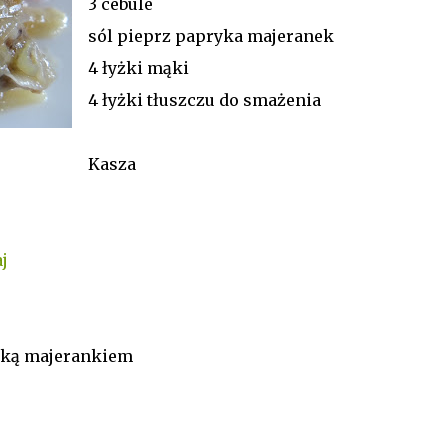
3 cebule
sól pieprz papryka majeranek
4 łyżki mąki
4 łyżki tłuszczu do smażenia
Kasza
aj
yką majerankiem