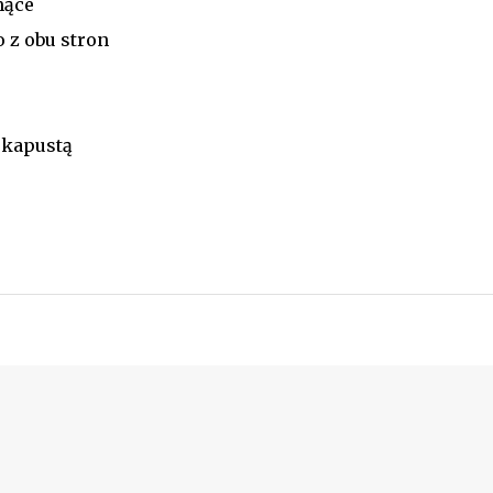
mące
 z obu stron
 kapustą