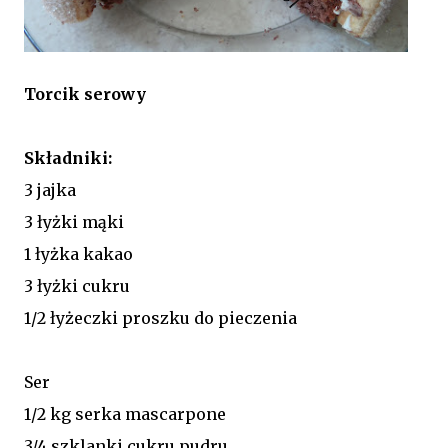
Torcik serowy
Składniki:
3 jajka
3 łyżki mąki
1 łyżka kakao
3 łyżki cukru
1/2 łyżeczki proszku do pieczenia
Ser
1/2 kg serka mascarpone
3/4 szklanki cukru pudru