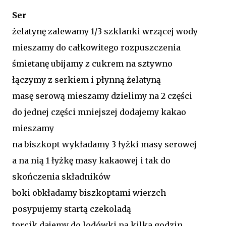
Ser
żelatynę zalewamy 1/3 szklanki wrzącej wody
mieszamy do całkowitego rozpuszczenia
śmietanę ubijamy z cukrem na sztywno
łączymy z serkiem i płynną żelatyną
masę serową mieszamy dzielimy na 2 części
do jednej części mniejszej dodajemy kakao
mieszamy
na biszkopt wykładamy 3 łyżki masy serowej
a na nią 1 łyżkę masy kakaowej i tak do
skończenia składników
boki obkładamy biszkoptami wierzch
posypujemy startą czekoladą
torcik dajemy do lodówki na kilka godzin