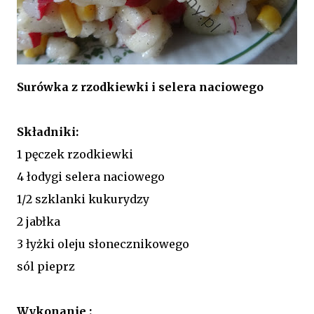
Surówka z rzodkiewki i selera naciowego
Składniki:
1 pęczek rzodkiewki
4 łodygi selera naciowego
1/2 szklanki kukurydzy
2 jabłka
3 łyżki oleju słonecznikowego
sól pieprz
Wykonanie :