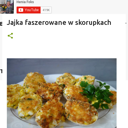
Jajka faszerowane w skorupkach
Etykiety
Translate