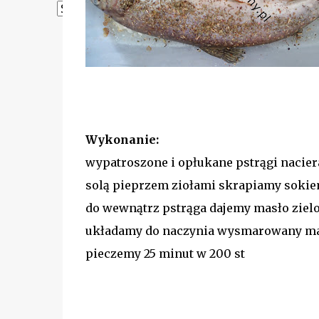
Powered by
Translate
Wykonanie:
wypatroszone i opłukane pstrągi nacie
solą pieprzem ziołami skrapiamy sokiem
do wewnątrz pstrąga dajemy masło ziel
układamy do naczynia wysmarowany m
pieczemy 25 minut w 200 st