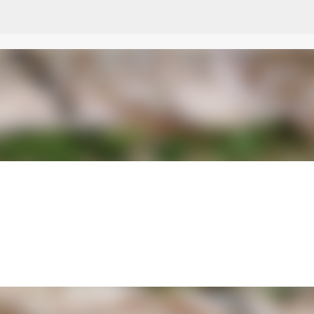
Przejdź do głównej zawartości