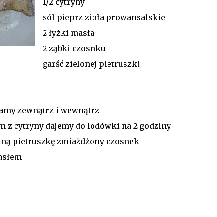
1/2 cytryny
sól pieprz zioła prowansalskie
2 łyżki masła
2 ząbki czosnku
garść zielonej pietruszki
ramy zewnątrz i wewnątrz
 z cytryny dajemy do lodówki na 2 godziny
oną pietruszkę zmiażdżony czosnek
asłem