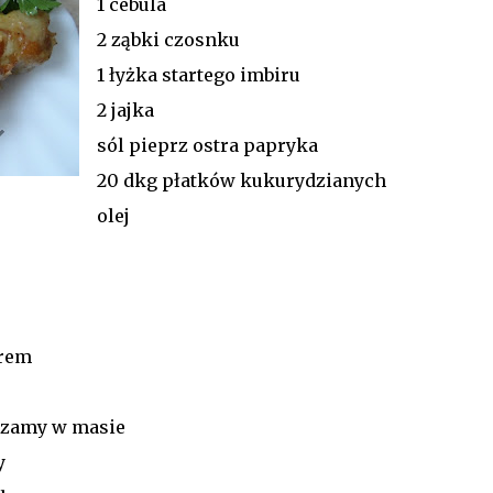
1 cebula
2 ząbki czosnku
1 łyżka startego imbiru
2 jajka
sól pieprz ostra papryka
20 dkg płatków kukurydzianych
olej
irem
urzamy w masie
y