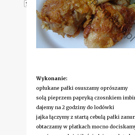
Powered by
Translate
Wykonanie:
opłukane pałki osuszamy oprószamy
solą pieprzem papryką czosnkiem imb
dajemy na 2 godziny do lodówki
jajka łączymy z startą cebulą pałki zan
obtaczamy w płatkach mocno dociskam