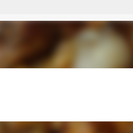
Przejdź do głównej zawartości