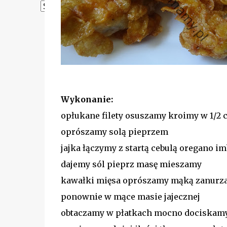
Powered by
Translate
Wykonanie:
opłukane filety osuszamy kroimy w 1/2
oprószamy solą pieprzem
jajka łączymy z startą cebulą oregano i
dajemy sól pieprz masę mieszamy
kawałki mięsa oprószamy mąką zanurza
ponownie w mące masie jajecznej
obtaczamy w płatkach mocno dociskam