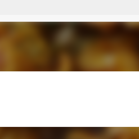
Przejdź do głównej zawartości