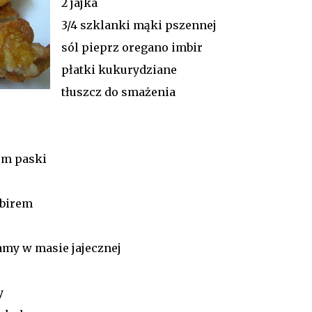
2 jajka
3/4 szklanki mąki pszennej
sól pieprz oregano imbir
płatki kukurydziane
tłuszcz do smażenia
 cm paski
mbirem
my w masie jajecznej
y