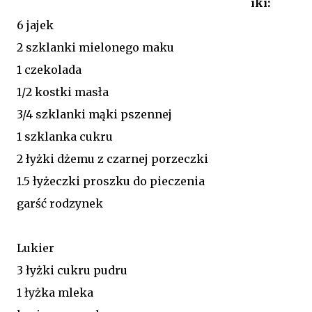
iki:
6 jajek
2 szklanki mielonego maku
1 czekolada
1/2 kostki masła
3/4 szklanki mąki pszennej
1 szklanka cukru
2 łyżki dżemu z czarnej porzeczki
1.5 łyżeczki proszku do pieczenia
garść rodzynek
Lukier
3 łyżki cukru pudru
1 łyżka mleka