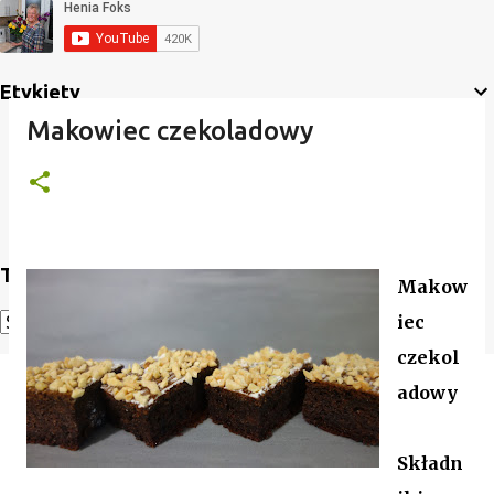
Etykiety
Makowiec czekoladowy
Translate
Makow
iec
Powered by
Translate
czekol
adowy
Składn