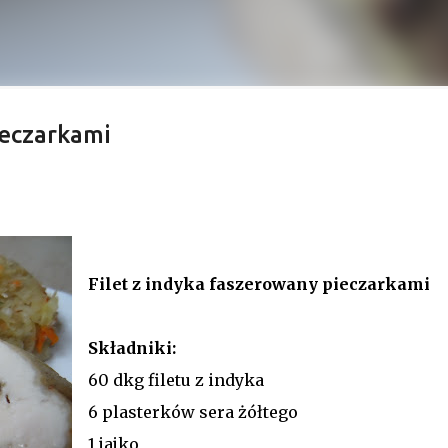
 więcej
ieczarkami
Filet z indyka faszerowany pieczarkami
Składniki:
60 dkg filetu z indyka
6 plasterków sera żółtego
1 jajko