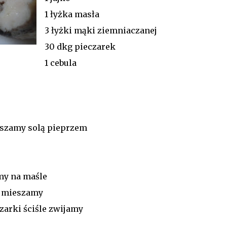
1 łyżka masła
3 łyżki mąki ziemniaczanej
30 dkg pieczarek
1 cebula
ószamy solą pieprzem
my na maśle
m mieszamy
zarki ściśle zwijamy