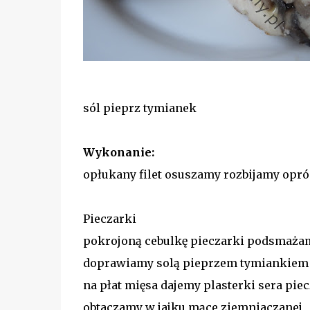
sól pieprz tymianek
Wykonanie:
opłukany filet osuszamy rozbijamy opr
Pieczarki
pokrojoną cebulkę pieczarki podsmaża
doprawiamy solą pieprzem tymiankie
na płat mięsa dajemy plasterki sera piec
obtaczamy w jajku mące ziemniaczanej